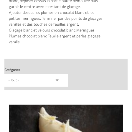
blanc, déposer dessus la partie haute démoulée puis
garnir le centre avec le restant de glaçage.
Ajouter dessus les plumes en chocolat blanc et les
petites meringues. Terminer par des points de glaçages
vanillés et des touches de feuilles argent.
Glaçage blanc et velours chocolat blanc Meringues
Plumes chocolat blanc Feuille argent et perles glaçage
vanille.
Catégories