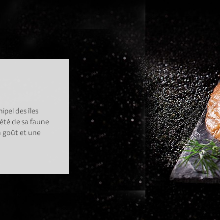
pel des îles
iété de sa faune
n goût et une