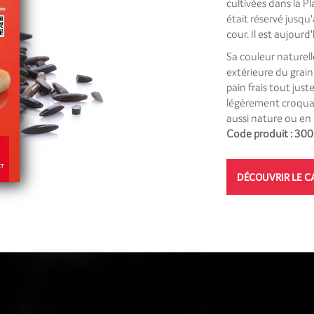
cultivées dans la P
était réservé jusqu
cour. Il est aujourd
Sa couleur naturell
extérieure du grain
pain frais tout just
légèrement croquan
aussi nature ou en 
Code produit : 30
DÉCOUVRIR LE C