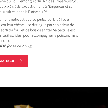
laine du Pô (Piémont) et du "Riz des Empereurs", qui
'au XIXè siècle exclusivement à l'Empereur et sa
'hui cultivé dans la Plaine du Pô.
ement noire est due au péricarpe, la péllicule
, couleur ébène. Il se distingue par son odeur de
e sorti du four et de bois de santal. Sa texture est
te, il est idéal pour accompagner le poisson, mais
risotto.
0436
(boite de 2,5 kg).
ATALOGUE