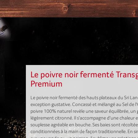
Le poivre noir fermenté Tran
Premium
Le poivre noir fermenté des hauts plateaux du Sri La
exception gustative. Concassé et mélangé au Sel de l
poivre 100% naturel revèle une saveur équilibrée, un g
légèrement citronné. Il s'accompagne d'une chaleur 
souplesse agréable en bouche. Ses baies sont récoltée
conditionnées à la main de façon traditionnelle. En s