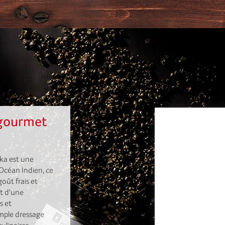
sgourmet
nka est une
'Océan Indien, ce
oût frais et
et d'une
s et
imple dressage