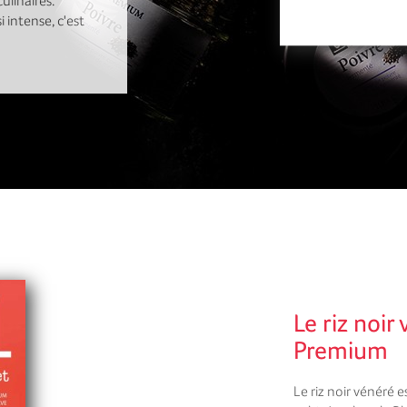
ulinaires.
 intense, c'est
Le riz noi
Premium
Le riz noir vénéré e