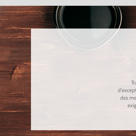
T
d'excep
des mei
exi