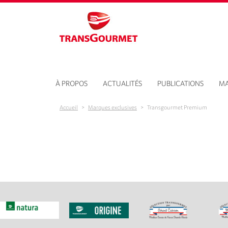
Aller au contenu principal
À PROPOS
ACTUALITÉS
PUBLICATIONS
MA
Accueil
>
Marques exclusives
>
Transgourmet Premium