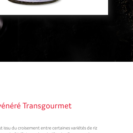
r vénéré Transgourmet
st issu du croisement entre certaines variétés de riz