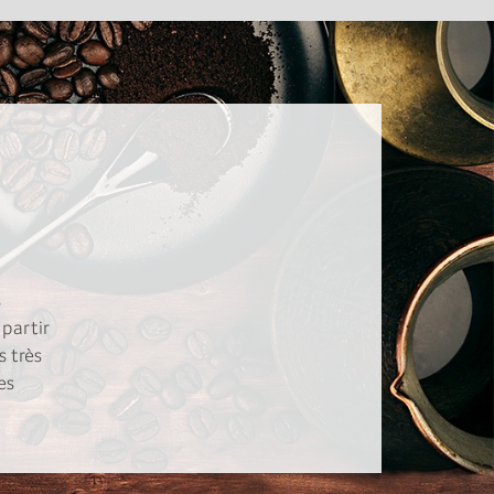
s
partir
s très
es