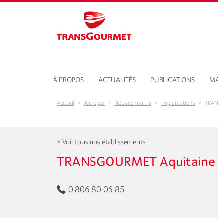
Aller au contenu principal
À PROPOS
ACTUALITÉS
PUBLICATIONS
MA
Accueil
>
À propos
>
Nous connaitre
>
Implantations
>
TRAN
< Voir tous nos établissements
TRANSGOURMET Aquitaine
0 806 80 06 85