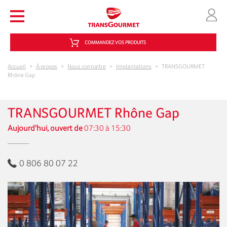
Aller au contenu principal
COMMANDEZ VOS PRODUITS
Accueil
>
À propos
>
Nous connaitre
>
Implantations
>
TRANSGOURMET
Rhône Gap
TRANSGOURMET Rhône Gap
Aujourd'hui, ouvert de
07:30 à 15:30
0 806 80 07 22