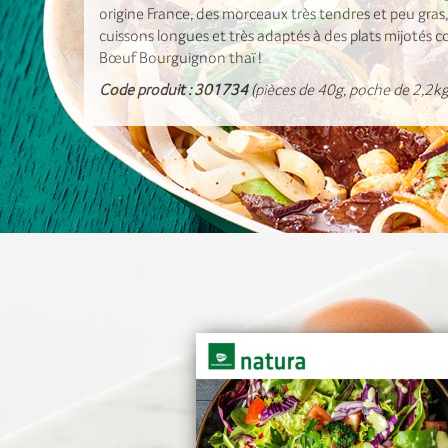
origine France, des morceaux très tendres et peu gras,
cuissons longues et très adaptés à des plats mijotés
Bœuf Bourguignon thaï !
Code produit : 301734
(pièces de 40g, poche de 2,2kg