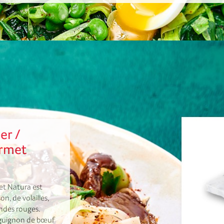
er /
urmet
et Natura est
n, de volailles,
iandes rouges.
urguignon de bœuf