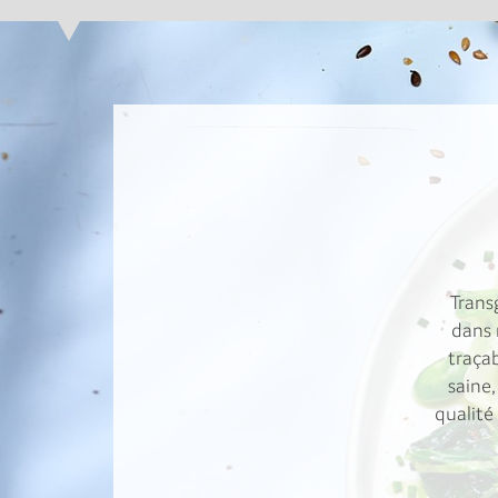
Trans
dans 
traçab
saine,
qualité