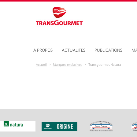
Aller au contenu principal
À PROPOS
ACTUALITÉS
PUBLICATIONS
MA
Accueil
>
Marques exclusives
>
Transgourmet Natura