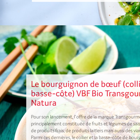
Le bourguignon de bœuf (colli
basse-côte) VBF Bio Transgo
Natura
Pour son lancement, l’offre de la marque Transgourm
principalement constituée de fruits et légumes de saiso
de produits frais, de produits laitiers mais aussi des v
Parmi ces dernières, le collier et la basse-côte de bo