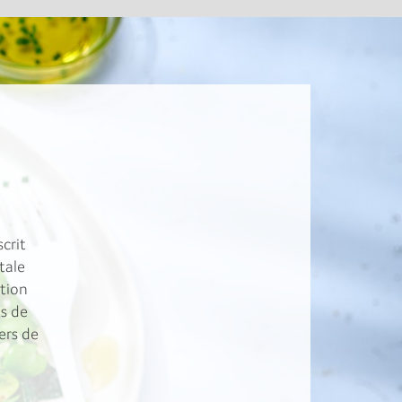
crit
tale
ation
ts de
ers de