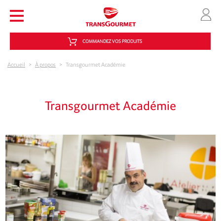
Aller au contenu principal
COMMANDEZ VOS PRODUITS
Accueil
>
À propos
>
Transgourmet Académie
Transgourmet Académie