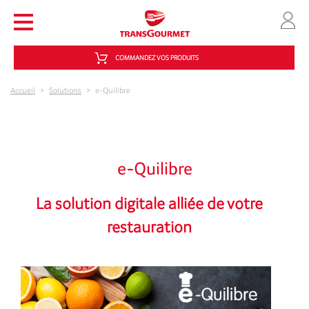
Aller au contenu principal
COMMANDEZ VOS PRODUITS
Accueil
>
Solutions
>
e-Quilibre
e-Quilibre
La solution digitale alliée de votre
restauration