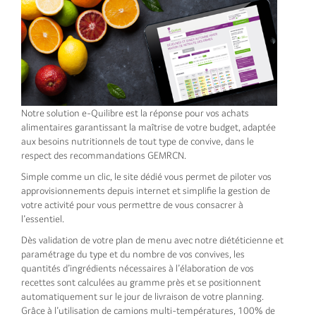
Notre solution e-Quilibre est la réponse pour vos achats
alimentaires garantissant la maîtrise de votre budget, adaptée
aux besoins nutritionnels de tout type de convive, dans le
respect des recommandations GEMRCN.
Simple comme un clic, le site dédié vous permet de piloter vos
approvisionnements depuis internet et simplifie la gestion de
votre activité pour vous permettre de vous consacrer à
l’essentiel.
Dès validation de votre plan de menu avec notre diététicienne et
paramétrage du type et du nombre de vos convives, les
quantités d’ingrédients nécessaires à l’élaboration de vos
recettes sont calculées au gramme près et se positionnent
automatiquement sur le jour de livraison de votre planning.
Grâce à l’utilisation de camions multi-températures, 100% de