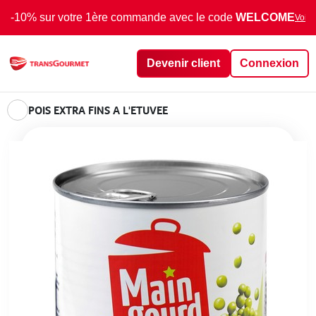
-10% sur votre 1ère commande avec le code
WELCOME
Voir 
Devenir client
Connexion
POIS EXTRA FINS A L'ETUVEE