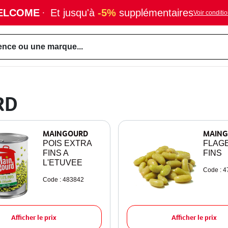
ELCOME
·
Et jusqu'à
-5%
supplémentaires
Voir conditi
ence ou une marque...
RD
MAINGOURD
MAING
POIS EXTRA
FLAG
FINS A
FINS
L'ETUVEE
Code : 
Code : 483842
Afficher le prix
Afficher le prix