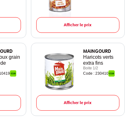
Afficher le prix
OURD
MAINGOURD
oux grain
Haricots verts
ide
extra fins
Boite 1/2
210419
Code : 230410
Afficher le prix