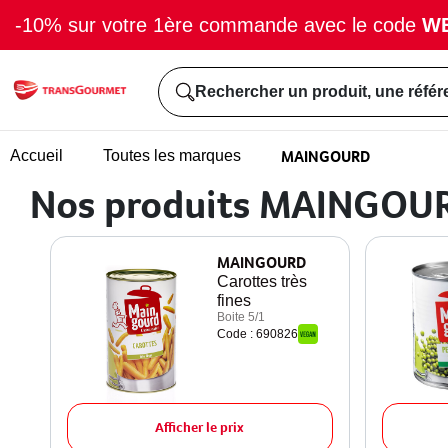
-10% sur votre 1ère commande avec le code
W
Rechercher un produit, une référ
MAINGOURD
Accueil
Toutes les marques
Nos produits MAINGOU
MAINGOURD
Carottes très
fines
Boite 5/1
Code : 690826
Afficher le prix