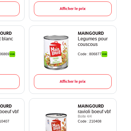
Afficher le prix
OURD
MAINGOURD
t blanc
Legumes pour
couscous
806869
Code : 806877
Afficher le prix
OURD
MAINGOURD
 boeuf vbf
ravioli boeuf vbf
Boite 4/4
210407
Code : 210408