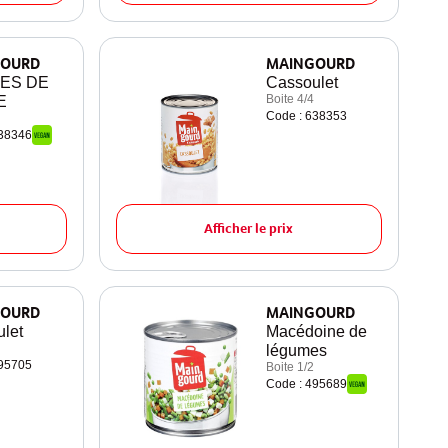
OURD
MAINGOURD
ES DE
Cassoulet
Boite 4/4
E
Code : 638353
638346
Afficher le prix
OURD
MAINGOURD
let
Macédoine de
légumes
495705
Boite 1/2
Code : 495689