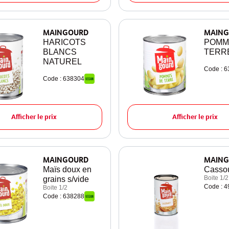
MAINGOURD
MAING
HARICOTS
POMM
BLANCS
TERR
NATUREL
Code : 
Code : 638304
Afficher le prix
Afficher le prix
MAINGOURD
MAING
Maïs doux en
Cassou
Boite 1/2
grains s/vide
Code : 
Boite 1/2
Code : 638288