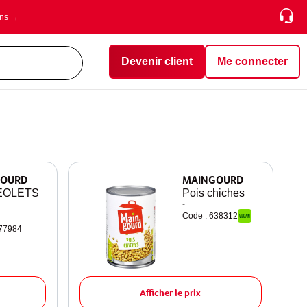
ons →
Devenir client
Me connecter
OURD
MAINGOURD
EOLETS
Pois chiches
-
Code : 638312
477984
Afficher le prix