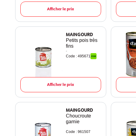
Afficher le prix
MAINGOURD
Petits pois très
fins
-
Code : 495671
Afficher le prix
MAINGOURD
Choucroute
garnie
Code : 961507