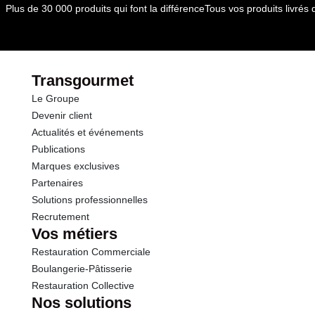
par le(s) fournisseur(s) de Transgourmet
Plus de 30 000 produits qui font la différence
Tous vos produits livré
Opérations
dont Sucres
0.7 g
Protéines
12.3 g
Transgourmet
Le Groupe
Sel
0.32 g
Devenir client
Actualités et événements
Sodium
0.13 g
Publications
Marques exclusives
Partenaires
Solutions professionnelles
Recrutement
Vos métiers
Restauration Commerciale
Boulangerie-Pâtisserie
Restauration Collective
Nos solutions