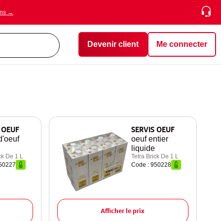
ons →
Devenir client
Me connecter
 OEUF
SERVIS OEUF
d'oeuf
oeuf entier
liquide
ck De 1 L
Tetra Brick De 1 L
950227
Code : 950228
Afficher le prix