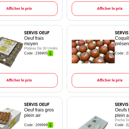
Afficher le prix
Afficher le prix
SERVIS OEUF
SERVIS
Oeuf frais
Coquil
moyen
présen
Plateau De 30 Unités
Code : 238905
Code : 
Afficher le prix
Afficher le prix
SERVIS OEUF
SERVIS
Oeuf frais gros
Oeufs 
plein air
plein a
Poche D
Code : 209999
Code : 