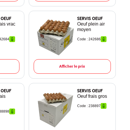
 OEUF
SERVIS OEUF
ais vrac
Oeuf plein air
moyen
242684
Code : 242686
Afficher le prix
 OEUF
SERVIS OEUF
ais
Oeuf frais gros
Code : 238897
238898