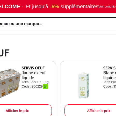
ELCOME
·
Et jusqu'à
-5%
supplémentaires
Voir conditi
ence ou une marque...
UF
SERVIS OEUF
SERVIS
Jaune d'oeuf
Blanc 
liquide
liquide
Tetra Brick De 1 Kg
Tetra Bri
Code : 950229
Code : 
Afficher le prix
Afficher le prix