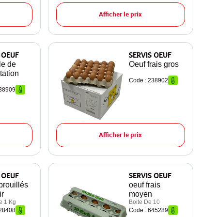
Afficher le prix
 OEUF
SERVIS OEUF
le de
Oeuf frais gros
tation
Code : 238902
238909
Afficher le prix
 OEUF
SERVIS OEUF
brouillés
oeuf frais
ir
moyen
e 1 Kg
Boite De 10
228408
Code : 645289