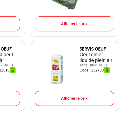
Afficher le prix
 OEUF
SERVIS OEUF
d oeuf
Oeuf entier
ir
liquide plein air
ck De 1 L
Tetra Brick De 1 L
232518
Code : 232708
Afficher le prix