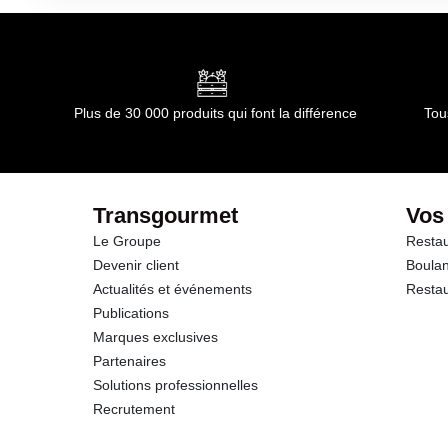
Conditions de stockage après ouverture :
Après ouvertur
Conformément aux informations transmises par le(s) f
dont Acides gras saturés
Glucides
Plus de 30 000 produits qui font la différence
Tou
dont Sucres
Protéines
Transgourmet
Vos
Le Groupe
Restau
Sel
Devenir client
Boulan
Actualités et événements
Restau
Sodium
Publications
Marques exclusives
Partenaires
Solutions professionnelles
Recrutement