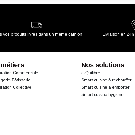
e, peut être conservé jusqu'à sa fin de durée de vie, de préférence dans
ournisseur(s) de Transgourmet Opérations
s vos produits livrés dans un même camion
Livraison en 24h
 métiers
Nos solutions
ration Commerciale
e-Quilibre
gerie-Pâtisserie
Smart cuisine à réchauffer
ration Collective
Smart cuisine à emporter
Smart cuisine hygiène