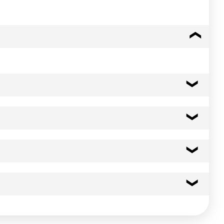
rème anglaise, génoise, mousse, biscuits, ganache au chocolat,
290 kcal
1215 kj
 hermétiquement clos. Eviter les chocs thermiques importants
0.5 g