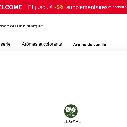
ELCOME
·
Et jusqu'à
-5%
supplémentaires
Voir conditi
ence ou une marque...
Arôme de vanille
sserie
Arômes et colorants
LEGAVE