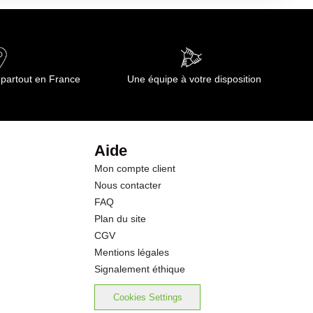
 un endroit frais.
0.10 g
71.0 g
 partout en France
Une équipe à votre disposition
66.0 g
0.5 g
Aide
Mon compte client
0.10 g
Nous contacter
FAQ
0.00 g
Plan du site
CGV
Mentions légales
Signalement éthique
Cookies Settings