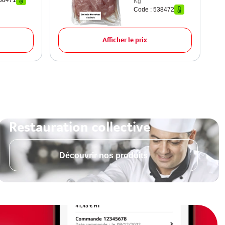
538471
Kg
Code : 538472
Afficher le prix
Restauration collective
Découvrir nos produits