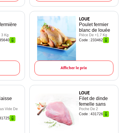
LOUE
fermière
Poulet fermier
blanc de louée
 3 Kg
Pièce De +1.7 Kg
235640
Code : 233462
Afficher le prix
LOUE
 laisse
Filet de dinde
femelle sans
us Vide De
Poche De 2
Code : 431726
431725