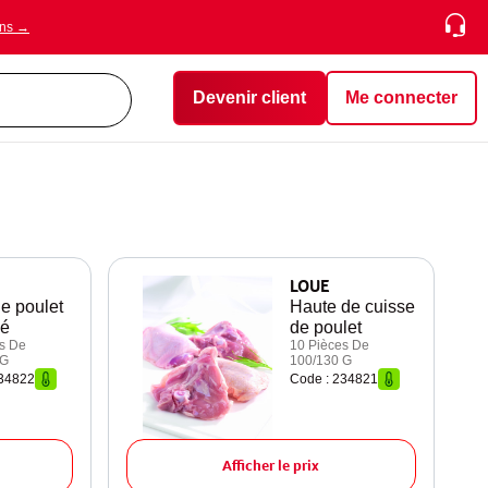
ons →
Devenir client
Me connecter
LOUE
de poulet
Haute de cuisse
ué
de poulet
s De
10 Pièces De
 G
100/130 G
234822
Code : 234821
Afficher le prix