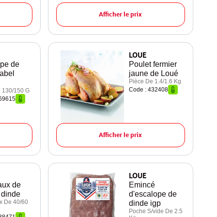
Afficher le prix
LOUE
pe de
Poulet fermier
label
jaune de Loué
Pièce De 1.4/1.6 Kg
Code : 432408
 130/150 G
969615
Afficher le prix
LOUE
aux de
Emincé
e dinde
d'escalope de
x De 40/60
dinde igp
Poche S/vide De 2.5