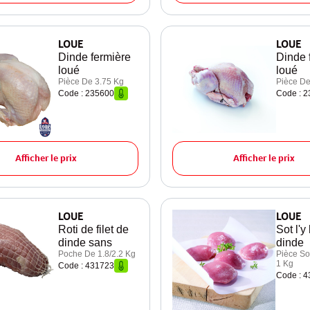
LOUE
LOUE
Dinde fermière
Dinde 
loué
loué
Pièce De 3.75 Kg
Pièce De
Code : 235600
Code : 
Afficher le prix
Afficher le prix
LOUE
LOUE
Roti de filet de
Sot l'y
dinde sans
dinde
Poche De 1.8/2.2 Kg
Pièce So
1 Kg
Code : 431723
Code : 