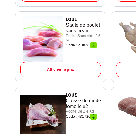
LOUE
Sauté de poulet
sans peau
Poche Sous Vide 2.5
Kg
Code : 218093
Afficher le prix
LOUE
Cuisse de dinde
femelle x2
Poche De 1.4 Kg
Code : 431720