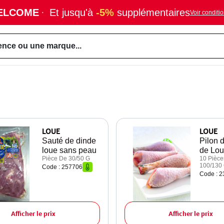
ELCOME
·
Et jusqu'à
-5%
supplémentaires
Voir conditi
ence ou une marque...
LOUE
LOUE
Sauté de dinde
Pilon 
loue sans peau
de Lo
Pièce De 30/50 G
10 Pièce
100/130
Code : 257706
Code : 
Afficher le prix
Afficher le prix