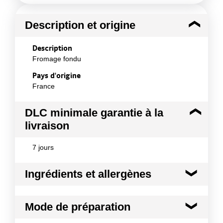
Description et origine
Description
Fromage fondu
Pays d'origine
France
DLC minimale garantie à la
livraison
7 jours
Ingrédients et allergènes
Ingrédients :
Mode de préparation
lait écrémé réhydraté (origine : France), fromages,
beurre, crème 10% (origine : France), protéines de