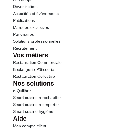
Sel
1.50 g
Devenir client
Actualités et événements
Vitamine D
7.5 µg
Publications
Marques exclusives
Calcium
750 mg
Partenaires
Solutions professionnelles
Recrutement
Vos métiers
Restauration Commerciale
Boulangerie-Pâtisserie
Restauration Collective
Nos solutions
e-Quilibre
Smart cuisine à réchauffer
Smart cuisine à emporter
Smart cuisine hygiène
Aide
Mon compte client