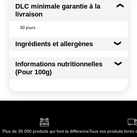
DLC minimale garantie à la
livraison
30 jours
Ingrédients et allergènes
Ingrédients :
Informations nutritionnelles
PUREE GROSEILLE
(Pour 100g)
Conformément aux informations transmises
par le(s) fournisseur(s) de Transgourmet
Kilocalories
78 kcal
Opérations
Kilojoules
328 kj
Glucides
19.0 g
dont Sucres
17.0 g
Plus de 30 000 produits qui font la différence
Tous vos produits livré