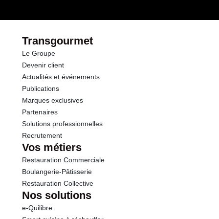
Fibres
1.1 g
Protéines
0.6 g
Transgourmet
Le Groupe
Devenir client
Actualités et événements
Publications
Marques exclusives
Partenaires
Solutions professionnelles
Recrutement
Vos métiers
Restauration Commerciale
Boulangerie-Pâtisserie
Restauration Collective
Nos solutions
e-Quilibre