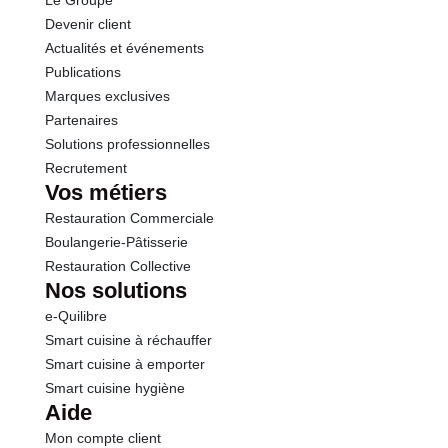
Le Groupe
Protéines
1.1 g
Devenir client
Actualités et événements
Sel
0.15 g
Publications
Marques exclusives
Sodium
0.06 g
Partenaires
Solutions professionnelles
Recrutement
Vos métiers
Restauration Commerciale
Boulangerie-Pâtisserie
Restauration Collective
Nos solutions
e-Quilibre
Smart cuisine à réchauffer
Smart cuisine à emporter
Smart cuisine hygiène
Aide
Mon compte client