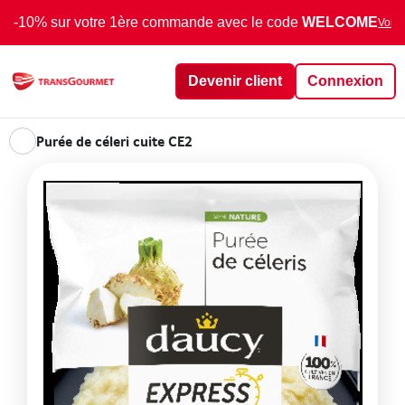
-10% sur votre 1ère commande avec le code
WELCOME
Voir 
Devenir client
Connexion
Purée de céleri cuite CE2