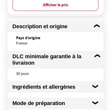
Afficher le prix
Description et origine
Pays d'origine
France
DLC minimale garantie à la
livraison
30 jours
Ingrédients et allergènes
Ingrédients :
Mode de préparation
Céleris raves (100%) Fabriqué dans un atelier
utilisant : lait et dérivés.