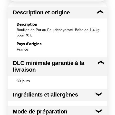
Description et origine
Description
Bouillon de Pot au Feu déshydraté. Boîte de 1,4 kg
pour 70 L
Pays d'origine
France
DLC minimale garantie à la
livraison
30 jours
Ingrédients et allergènes
Ingrédients :
Mode de préparation
Sel, fécule de pomme de terre, huile de palme,