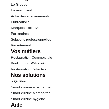
Opérations
Le Groupe
Protéines
3.4 g
Devenir client
Actualités et événements
Sel
45.00 g
Publications
Marques exclusives
Partenaires
Solutions professionnelles
Recrutement
Vos métiers
Restauration Commerciale
Boulangerie-Pâtisserie
Restauration Collective
Nos solutions
e-Quilibre
Smart cuisine à réchauffer
Smart cuisine à emporter
Smart cuisine hygiène
Aide