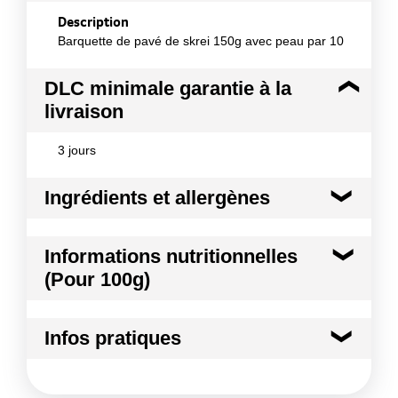
Description
Barquette de pavé de skrei 150g avec peau par 10
DLC minimale garantie à la
livraison
3 jours
Ingrédients et allergènes
Ingrédients :
Informations nutritionnelles
100% Cabillaud SKREI Nom scientifique : Gadus
(Pour 100g)
Morhua Méthode de production : sauvage Origine :
FAO27
Kilocalories
78 kcal
Allergènes :
Infos pratiques
Poissons et produits à base de poissons
Kilojoules
324 kj
Conformément aux informations transmises
Conditions de stockage avant ouverture :
entre
par le(s) fournisseur(s) de Transgourmet