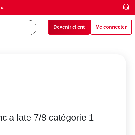
ons →
Devenir client
Me connecter
cia late 7/8 catégorie 1