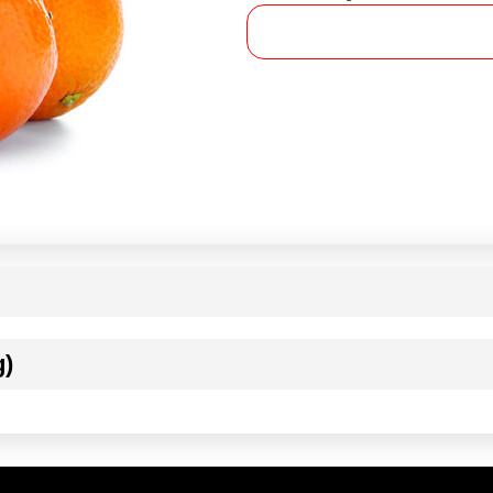
g)
ournisseur(s) de Transgourmet Opérations