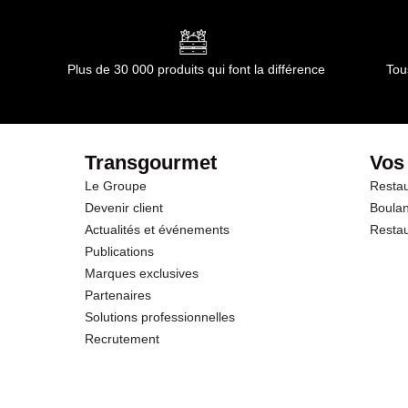
Matières grasses
dont Acides gras saturés
Plus de 30 000 produits qui font la différence
Tou
Glucides
dont Sucres
Transgourmet
Vos
Le Groupe
Restau
Fibres
Devenir client
Boulan
Actualités et événements
Restau
Protéines
Publications
Marques exclusives
Sel
Partenaires
Solutions professionnelles
Recrutement