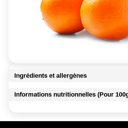
Ingrédients et allergènes
Ingrédients :
Informations nutritionnelles (Pour 100
Orange
Conformément aux informations transmises par le(s) f
Kilocalories
Kilojoules