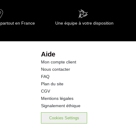
0.4 g
0.06 g
 partout en France
Une équipe à votre disposition
18.3 g
5.6 g
Aide
Mon compte client
2.9 g
Nous contacter
FAQ
1.5 g
Plan du site
CGV
0.10 g
Mentions légales
Signalement éthique
Cookies Settings