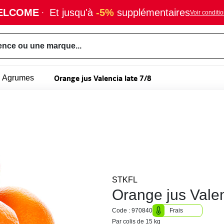
ELCOME
·
Et jusqu'à
-5%
supplémentaires
Voir conditi
ence ou une marque...
Orange jus Valencia late 7/8
Agrumes
STKFL
Orange jus Valen
Code : 970840
Frais
Par colis de 15 kg