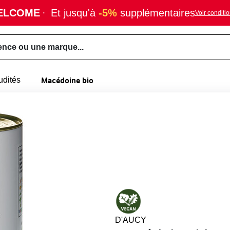
ELCOME
·
Et jusqu'à
-5%
supplémentaires
Voir conditi
ence ou une marque...
Macédoine bio
udités
D'AUCY