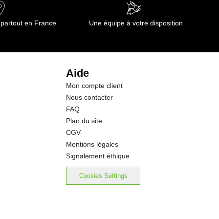
8.6 g
 partout en France
Une équipe à votre disposition
1.8 g
3.8 g
Aide
Mon compte client
2.4 g
Nous contacter
FAQ
0.46 g
Plan du site
CGV
Mentions légales
Signalement éthique
Cookies Settings