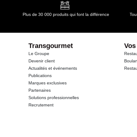
Conformément aux informations transmises par le(s) f
Glucides
Plus de 30 000 produits qui font la différence
Tou
dont Sucres
Fibres
Transgourmet
Vos
Le Groupe
Restau
Protéines
Devenir client
Boulan
Actualités et événements
Restau
Sel
Publications
Marques exclusives
Partenaires
Solutions professionnelles
Recrutement