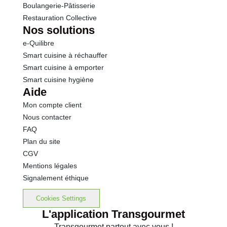
Boulangerie-Pâtisserie
Matières grasses (lipides) : 3 g (dont acides gras saturés : 2 g)
Restauration Collective
Glucides : 9,6 g (dont sucres : 9,6 g)
Nos solutions
e-Quilibre
Protéines : 6,4 g
Smart cuisine à réchauffer
Sel : 0,22 g
Smart cuisine à emporter
Calcium : 240 mg
Smart cuisine hygiène
Aide
Les personnes allergiques ou intolérantes aux produits laitiers doivent éviter
de consommer ce produit.
Mon compte client
Nous contacter
Conservation
FAQ
Le lait pasteurisé UHT offre une sécurité bactériologique optimale. Évitez les
Plan du site
variations de température pour préserver la qualité du produit. Après
CGV
ouverture, il doit être conservé au réfrigérateur et consommé rapidement.
Mentions légales
Son conditionnement sous forme de brique le rend plus facile à stocker
Signalement éthique
qu¿une bouteille.
Cookies Settings
L'application Transgourmet
Transgourmet partout avec vous !