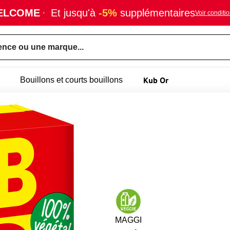
ELCOME
·
Et jusqu'à
-5%
supplémentaires
Voir conditi
ence ou une marque...
Kub Or
Bouillons et courts bouillons
MAGGI