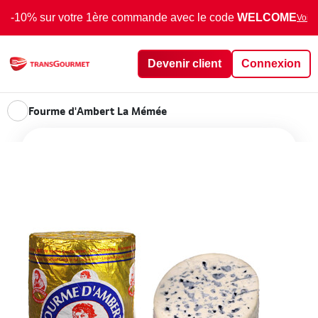
-10% sur votre 1ère commande avec le code
WELCOME
Voir 
Devenir client
Connexion
Fourme d'Ambert La Mémée