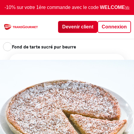
-10% sur votre 1ère commande avec le code
WELCOME
Voir 
Devenir client
Connexion
Fond de tarte sucré pur beurre