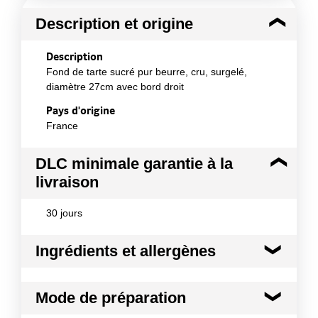
Description et origine
Description
Fond de tarte sucré pur beurre, cru, surgelé,
diamètre 27cm avec bord droit
Pays d'origine
France
DLC minimale garantie à la
livraison
30 jours
Ingrédients et allergènes
Ingrédients :
Mode de préparation
Farine de blé, beurre 22%, sucre 11,6 %, sucre roux
11,6%, oeuf, eau, poudres à lever : E450(i), E500(ii),