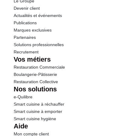
Le Groupe
Protéines
5.9 g
Devenir client
Actualités et événements
Sel
0.32 g
Publications
Marques exclusives
Partenaires
Solutions professionnelles
Recrutement
Vos métiers
Restauration Commerciale
Boulangerie-Pâtisserie
Restauration Collective
Nos solutions
e-Quilibre
Smart cuisine à réchauffer
Smart cuisine à emporter
Smart cuisine hygiène
Aide
Mon compte client