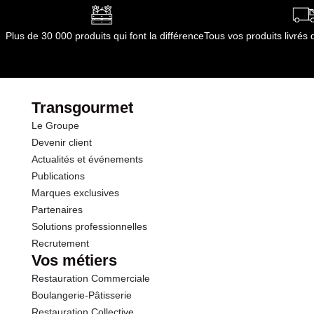
par le(s) fournisseur(s) de Transgourmet
Opérations
Glucides
0.0 g
Plus de 30 000 produits qui font la différence
Tous vos produits livré
dont Sucres
0.0 g
Fibres
0.0 g
Transgourmet
Le Groupe
Protéines
19.0 g
Devenir client
Actualités et événements
Sel
0.11 g
Publications
Marques exclusives
Sodium
0.00 g
Partenaires
Solutions professionnelles
Calcium
0.00 mg
Recrutement
Vos métiers
Restauration Commerciale
Boulangerie-Pâtisserie
Restauration Collective