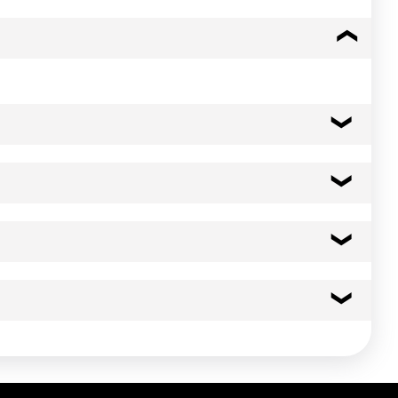
217 kcal
907 kj
16.0 g