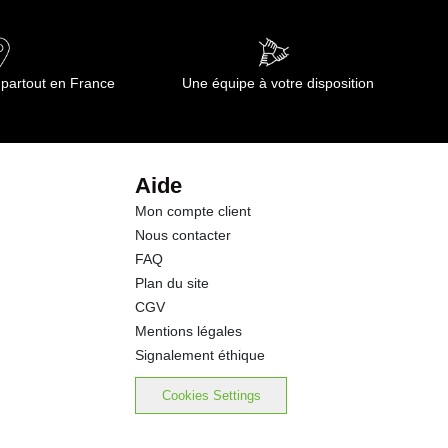
5.65 g
0.4 g
 partout en France
Une équipe à votre disposition
0.1 g
3.0 g
Aide
Mon compte client
17.8 g
Nous contacter
FAQ
0.15 g
Plan du site
CGV
Mentions légales
Signalement éthique
Cookies Settings