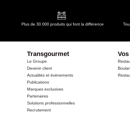
dont Acides gras saturés
Glucides
Plus de 30 000 produits qui font la différence
Tou
dont Sucres
Fibres
Transgourmet
Vos
Le Groupe
Restau
Protéines
Devenir client
Boulan
Actualités et événements
Restau
Sel
Publications
Marques exclusives
Partenaires
Solutions professionnelles
Recrutement