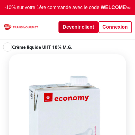
-10% sur votre 1ère commande avec le code
WELCOME
Voir 
Devenir client
Connexion
Crème liquide UHT 18% M.G.