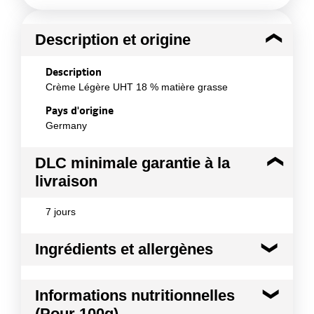
Description et origine
Description
Crème Légère UHT 18 % matière grasse
Pays d'origine
Germany
DLC minimale garantie à la
livraison
7 jours
Ingrédients et allergènes
Ingrédients :
Informations nutritionnelles
Crème, amidon transformé: E 1422, émulsifiant: E
(Pour 100g)
471, stabilisants: E 407, E 466