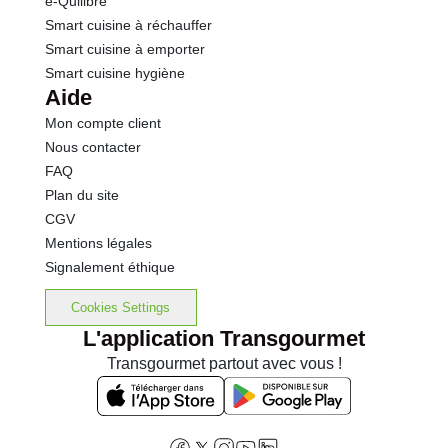
e-Quilibre
saturés. En outre, elle est pauvre en sucres (0,7 g de glucides).
Smart cuisine à réchauffer
Smart cuisine à emporter
Smart cuisine hygiène
Aide
Mon compte client
Nous contacter
FAQ
Plan du site
CGV
Mentions légales
Signalement éthique
Cookies Settings
L'application Transgourmet
Transgourmet partout avec vous !