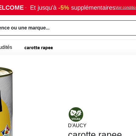
ELCOME
·
Et jusqu'à
-5%
supplémentaires
Voir conditi
ence ou une marque...
carotte rapee
udités
D'AUCY
carotte rapee