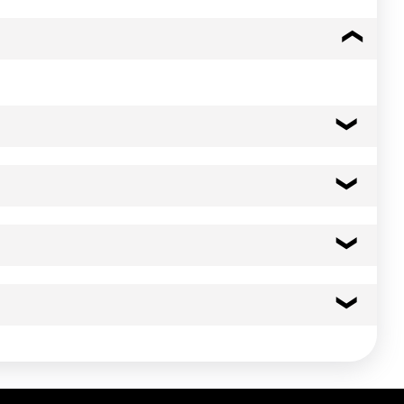
17 kcal
71 kj
 température
0.1 g