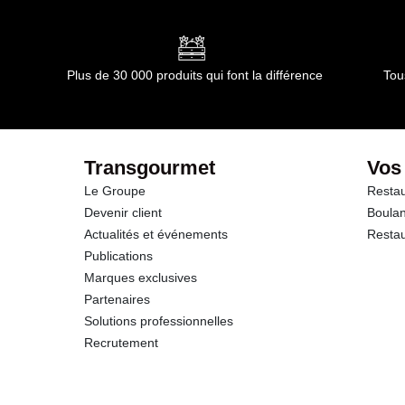
Conformément aux informations transmises par le(s) f
dont Acides gras saturés
Glucides
Plus de 30 000 produits qui font la différence
Tou
dont Sucres
Fibres
Transgourmet
Vos
Le Groupe
Restau
Protéines
Devenir client
Boulan
Actualités et événements
Restau
Sel
Publications
Marques exclusives
Sodium
Partenaires
Solutions professionnelles
Recrutement