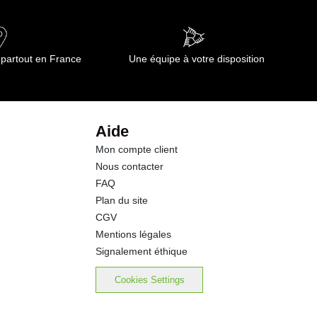
0.00 g
3.2 g
 partout en France
Une équipe à votre disposition
2.6 g
3.2 g
Aide
Mon compte client
0.8 g
Nous contacter
FAQ
0.62 g
Plan du site
CGV
0.62 g
Mentions légales
Signalement éthique
Cookies Settings