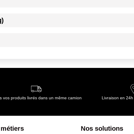
g)
s de pêche : Manche et Mer Celtiques 24.VII Méthode de pêche : aux
ournisseur(s) de Transgourmet Opérations
°C
ournisseur(s) de Transgourmet Opérations
s vos produits livrés dans un même camion
Livraison en 24h
 métiers
Nos solutions