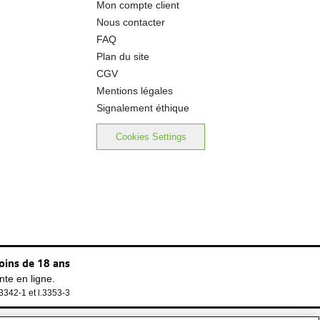
Mon compte client
25.0 g
Nous contacter
FAQ
0.79 g
Plan du site
CGV
0.03 g
Mentions légales
Signalement éthique
Cookies Settings
oins de 18 ans
te en ligne.
.3342-1 et l.3353-3