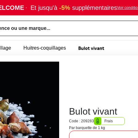
ELCOME
·
Et jusqu'à
-5%
supplémentaires
Voir conditi
ence ou une marque...
Bulot vivant
llage
Huitres-coquillages
Bulot vivant
Code : 209283
Frais
Par barquette de 1 kg