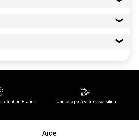
 casiers
114 kcal
476 kj
1.5 g
0.00 g
0.0 g
 partout en France
Une équipe à votre disposition
0.0 g
0.0 g
Aide