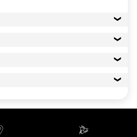
re technologique (E 504i) ; poireau.
tiède ou froide et porter à ébullition pendant 2 à 3 minutes.
229 kcal
958 kj
.
5.0 g
2.00 g
45.0 g