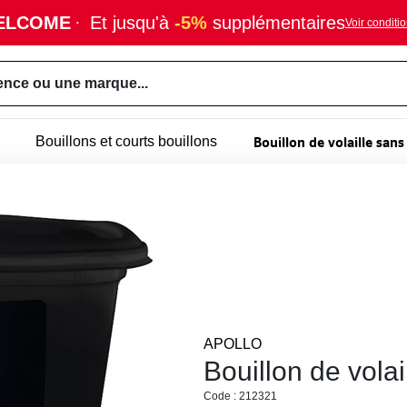
ELCOME
·
Et jusqu'à
-5%
supplémentaires
Voir conditi
ence ou une marque...
Bouillon de volaille sans
Bouillons et courts bouillons
APOLLO
Bouillon de volai
Code : 212321