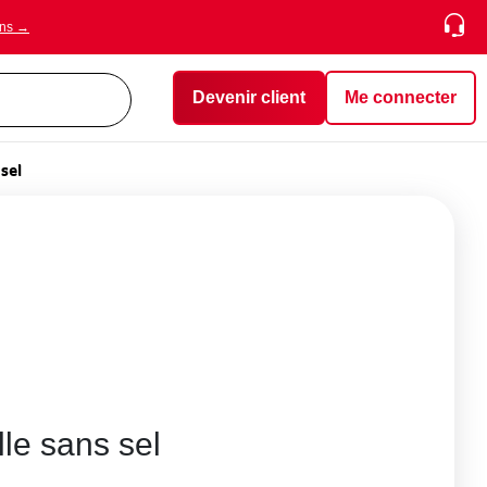
ons →
Devenir client
Me connecter
 sel
lle sans sel