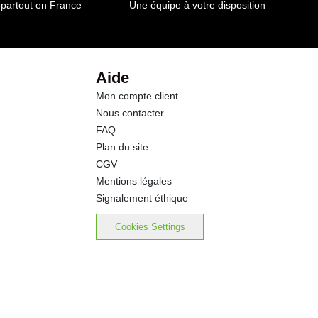
 partout en France
Une équipe à votre disposition
9.0 g
1.0 g
Aide
Mon compte client
1.0 g
Nous contacter
FAQ
30.00 g
Plan du site
CGV
Mentions légales
Signalement éthique
Cookies Settings