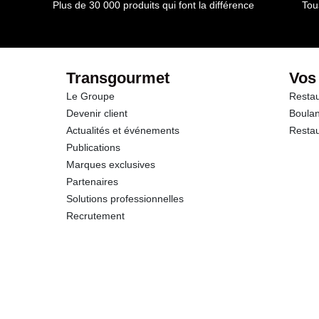
Plus de 30 000 produits qui font la différence
Tou
dont Sucres
Fibres
Transgourmet
Vos
Le Groupe
Restau
Protéines
Devenir client
Boulan
Actualités et événements
Restau
Sel
Publications
Marques exclusives
Partenaires
Solutions professionnelles
Recrutement