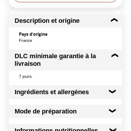
Description et origine
Pays d'origine
France
DLC minimale garantie à la
livraison
7 jours
Ingrédients et allergènes
Ingrédients :
Mode de préparation
Beurre (crème pasteurisée, ferments lactiques)
Origine Crème : France / Région Bretagne, Pays de
la Loire
Idéal pour vos tartines, vos petits déjeuners ou
Informations nutritionnelles