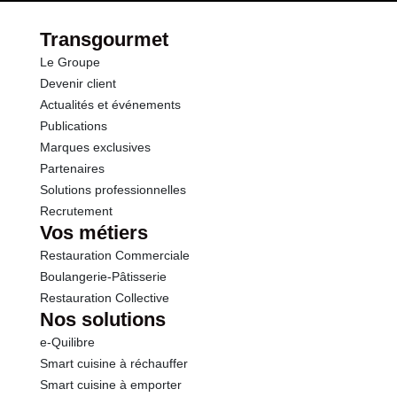
par le(s) fournisseur(s) de Transgourmet
Protéines
0.5 g
Opérations
Transgourmet
Le Groupe
Sel
0.02 g
Devenir client
Actualités et événements
Publications
Marques exclusives
Partenaires
Solutions professionnelles
Recrutement
Vos métiers
Restauration Commerciale
Boulangerie-Pâtisserie
Restauration Collective
Nos solutions
e-Quilibre
Smart cuisine à réchauffer
Smart cuisine à emporter