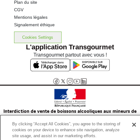
Plan du site
CGV
Mentions légales
Signalement éthique
Cookies Settings
L'application Transgourmet
Transgourmet partout avec vous !
Interdiction de vente de boissons alcooliques aux mineurs de
moins de 18 ans
By clicking “Accept All Cookies”, you agree to the storing of
La preuve de majorité de l'acheteur est exigée au moment de la vente
cookies on your device to enhance site navigation, analyze
en ligne.
site usage, and assist in our marketing efforts.
Code de la santé publique, Aar.l.3342-1 et l.3353-3