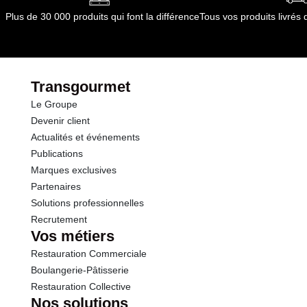
3 ans
Glucides
1.6 g
Conformément aux informations transmises
Plus de 30 000 produits qui font la différence
Tous vos produits livré
par le(s) fournisseur(s) de Transgourmet
dont Sucres
1.5 g
Opérations
Protéines
1.8 g
Transgourmet
Le Groupe
Sel
1.00 g
Devenir client
Actualités et événements
Publications
Marques exclusives
Partenaires
Solutions professionnelles
Recrutement
Vos métiers
Restauration Commerciale
Boulangerie-Pâtisserie
Restauration Collective
Nos solutions