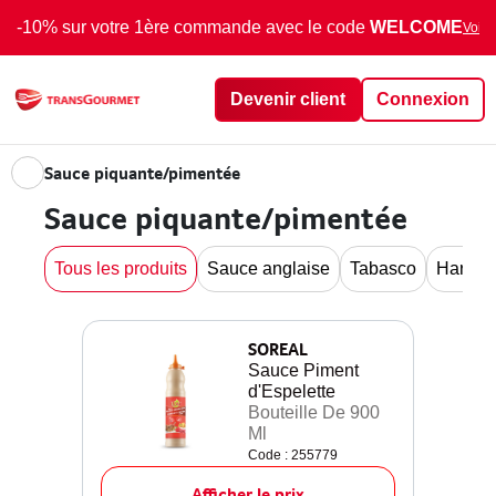
-10% sur votre 1ère commande avec le code
WELCOME
Voir 
Devenir client
Connexion
Sauce piquante/pimentée
Sauce piquante/pimentée
Tous les produits
Sauce anglaise
Tabasco
Hariss
SOREAL
Sauce Piment
d'Espelette
Bouteille De 900
Ml
Code : 255779
Afficher le prix