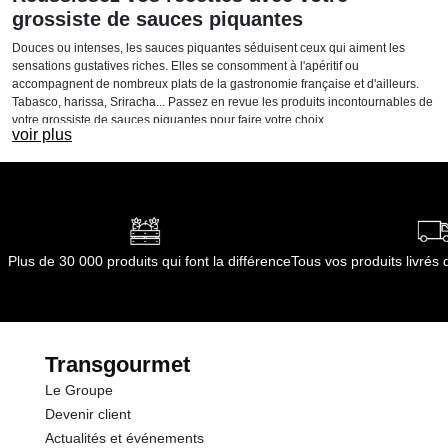
grossiste de sauces piquantes
Douces ou intenses, les sauces piquantes séduisent ceux qui aiment les
sensations gustatives riches. Elles se consomment à l'apéritif ou
accompagnent de nombreux plats de la gastronomie française et d'ailleurs.
Tabasco, harissa, Sriracha... Passez en revue les produits incontournables de
votre grossiste de sauces piquantes pour faire votre choix.
voir plus
Les sauces piquantes : des produits
tendance
De plus en plus de consommateurs se laissent tenter par les recettes
pimentées et épicées, venues d'Amérique centrale ou latine, d'Asie ou encore
d'Italie. En effet, les tacos, les fajitas, les ramens et autres pizzas con salame
Plus de 30 000 produits qui font la différence
Tous vos produits livré
piccante ont le vent en poupe depuis quelques années.
Pour suivre la tendance et satisfaire votre clientèle, vous pouvez agrémenter
vos plats avec les sauces piquantes. Disponibles dans une grande variété de
goûts, de textures et d'intensités, elles se prêtent en plus à de nombreuses
préparations. Découverte.
Transgourmet
Pour de multiples utilisations
Le Groupe
Devenir client
Les sauces piquantes peuvent se servir à l'apéro en dips avec des légumes,
des bâtonnets de fromage ou des fritures. Elles peuvent relever un plat ou
Actualités et événements