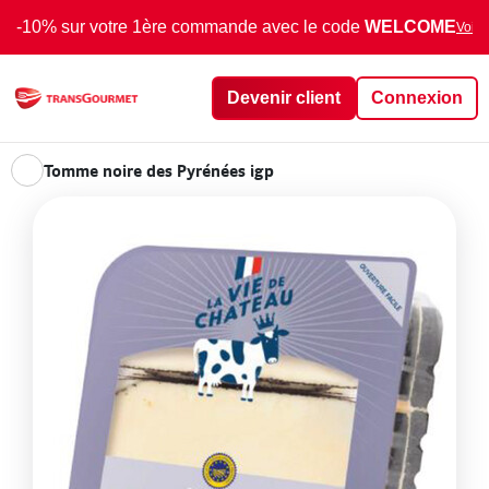
-10% sur votre 1ère commande avec le code
WELCOME
Voir 
Devenir client
Connexion
Tomme noire des Pyrénées igp