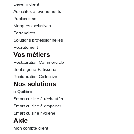
Devenir client
Actualités et événements
Sel
1.70 g
Publications
Marques exclusives
Calcium
650 mg
Partenaires
Solutions professionnelles
Recrutement
Vos métiers
Restauration Commerciale
Boulangerie-Pâtisserie
Restauration Collective
Nos solutions
e-Quilibre
Smart cuisine à réchauffer
Smart cuisine à emporter
Smart cuisine hygiène
Aide
Mon compte client