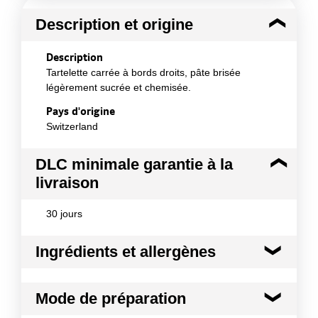
Description et origine
Description
Tartelette carrée à bords droits, pâte brisée
légèrement sucrée et chemisée.
Pays d'origine
Switzerland
DLC minimale garantie à la
livraison
30 jours
Ingrédients et allergènes
Ingrédients :
Mode de préparation
Farine de froment, graisse de palme non
hydrogénée, sucre, lactosérum en poudre,