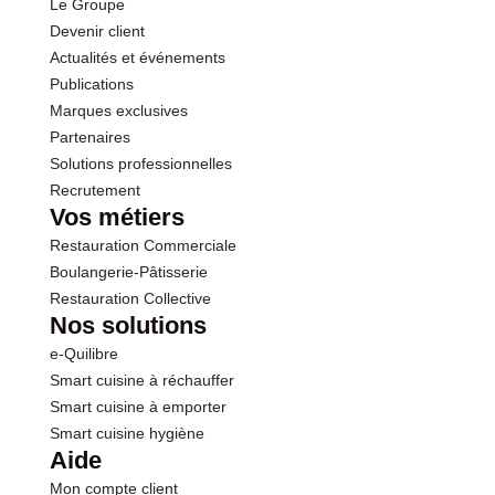
Le Groupe
Protéines
7.0 g
Devenir client
Actualités et événements
Sel
0.00 g
Publications
Marques exclusives
Partenaires
Solutions professionnelles
Recrutement
Vos métiers
Restauration Commerciale
Boulangerie-Pâtisserie
Restauration Collective
Nos solutions
e-Quilibre
Smart cuisine à réchauffer
Smart cuisine à emporter
Smart cuisine hygiène
Aide
Mon compte client