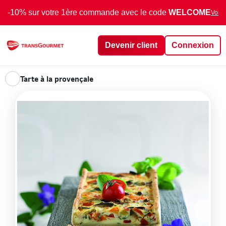
-10% sur votre 1ère commande avec le code
WELCOME
Voir 
Devenir client
Connexion
Tarte à la provençale