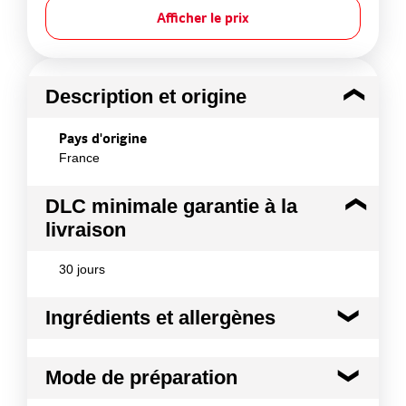
Afficher le prix
Description et origine
Pays d'origine
France
DLC minimale garantie à la
livraison
30 jours
Ingrédients et allergènes
Ingrédients :
Mode de préparation
Eau, farine de blé, tomates 11%, oeufs entiers frais,
courgette 8%, crème fraîche, aubergines grillées