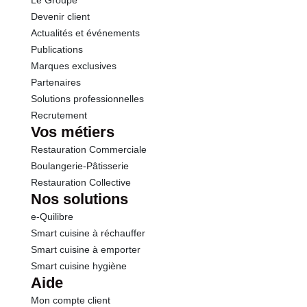
Le Groupe
Protéines
5.8 g
Devenir client
Actualités et événements
Sel
0.80 g
Publications
Marques exclusives
Sodium
0.32 g
Partenaires
Solutions professionnelles
Recrutement
Vos métiers
Restauration Commerciale
Boulangerie-Pâtisserie
Restauration Collective
Nos solutions
e-Quilibre
Smart cuisine à réchauffer
Smart cuisine à emporter
Smart cuisine hygiène
Aide
Mon compte client