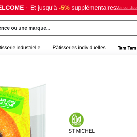
ELCOME
·
Et jusqu'à
-5%
supplémentaires
Voir conditi
ence ou une marque...
Tam Tam 
tisserie industrielle
Pàtisseries individuelles
ST MICHEL