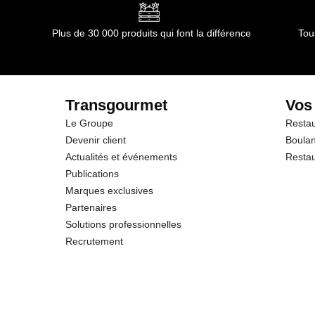
Glucides
Plus de 30 000 produits qui font la différence
Tou
dont Sucres
Fibres
Transgourmet
Vos
Le Groupe
Restau
Protéines
Devenir client
Boulan
Actualités et événements
Restau
Sel
Publications
Marques exclusives
Partenaires
Solutions professionnelles
Recrutement