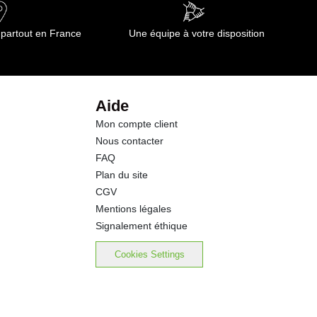
55.0 g
 partout en France
Une équipe à votre disposition
33.0 g
1.5 g
Aide
Mon compte client
4.8 g
Nous contacter
FAQ
0.36 g
Plan du site
CGV
Mentions légales
Signalement éthique
Cookies Settings