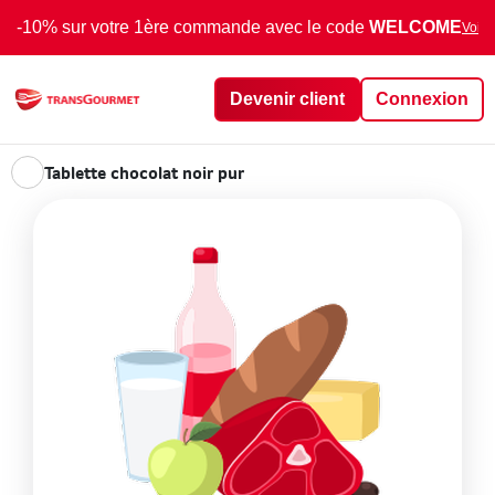
-10% sur votre 1ère commande avec le code
WELCOME
Voir 
Devenir client
Connexion
Tablette chocolat noir pur