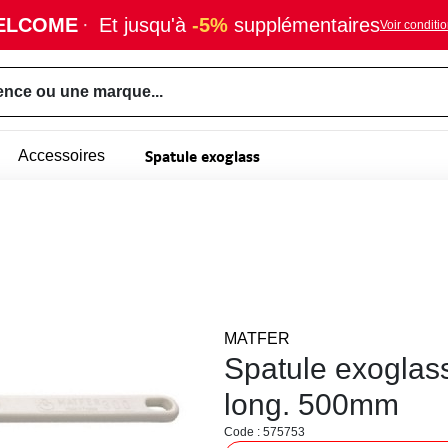
ELCOME
·
Et jusqu'à
-5%
supplémentaires
Voir conditi
ence ou une marque...
Spatule exoglass
Accessoires
MATFER
Spatule exoglas
long. 500mm
Code : 575753