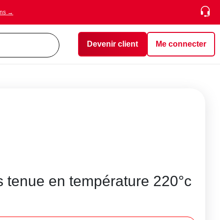
ons →
Devenir client
Me connecter
s tenue en température 220°c