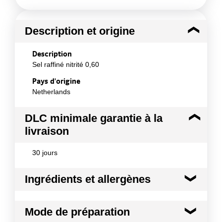
Description et origine
Description
Sel raffiné nitrité 0,60
Pays d'origine
Netherlands
DLC minimale garantie à la
livraison
30 jours
Ingrédients et allergènes
Ingrédients :
Mode de préparation
Mélange homogène de sel et de nitrite de sodium