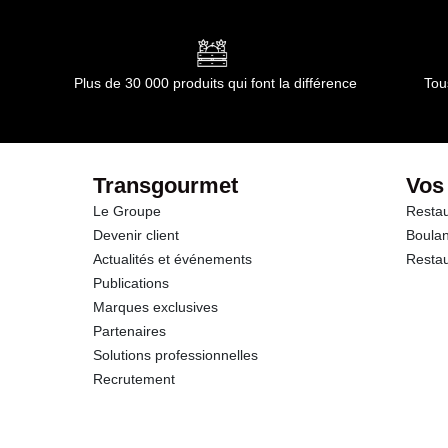
Conformément aux informations transmises par le(s) f
dont Acides gras saturés
Glucides
Plus de 30 000 produits qui font la différence
Tou
dont Sucres
Fibres
Transgourmet
Vos
Le Groupe
Restau
Protéines
Devenir client
Boulan
Actualités et événements
Restau
Sel
Publications
Marques exclusives
Partenaires
Solutions professionnelles
Recrutement