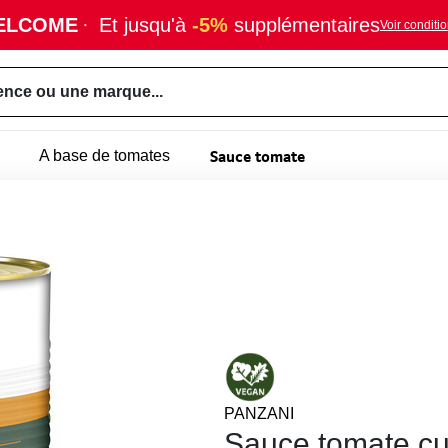
ELCOME
·
Et jusqu'à
-5%
supplémentaires
Voir conditi
ence ou une marque...
Sauce tomate
A base de tomates
PANZANI
Sauce tomate cu