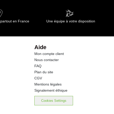
0.60 g
14.0 g
 partout en France
Une équipe à votre disposition
8.8 g
2.1 g
Aide
Mon compte client
2.8 g
Nous contacter
FAQ
2.50 g
Plan du site
CGV
Mentions légales
Signalement éthique
Cookies Settings