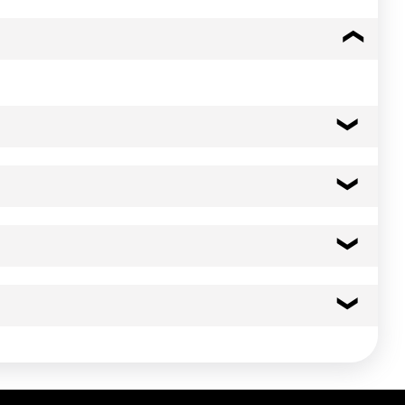
céleri)
138 kcal
579 kj
7.9 g