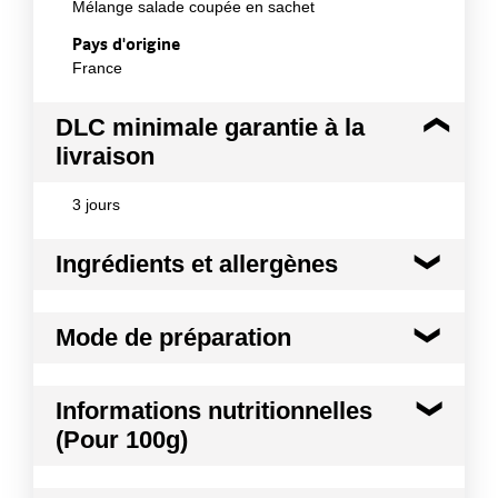
Mélange salade coupée en sachet
Pays d'origine
France
DLC minimale garantie à la
livraison
3 jours
Ingrédients et allergènes
Ingrédients :
Mode de préparation
Batavia coupée : 30-40 mm 50% ± 10 Lollo rossa
coupée : 30-40 mm 20% ± 5 Frisée coupée : 30-40
mm 30% ± 10
Mode de préparation :
Enlever l'emballage avant
Informations nutritionnelles
Conformément aux informations transmises
utilisation
(Pour 100g)
par le(s) fournisseur(s) de Transgourmet
Opérations
Kilocalories
20 kcal