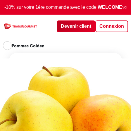
-10% sur votre 1ère commande avec le code
WELCOME
Voir 
Devenir client
Connexion
Pommes Golden