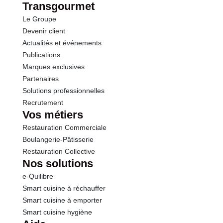
dont Sucres
11.5 g
Transgourmet
Le Groupe
Protéines
0.5 g
Devenir client
Actualités et événements
Sel
0.01 g
Publications
Marques exclusives
Partenaires
Solutions professionnelles
Recrutement
Vos métiers
Restauration Commerciale
Boulangerie-Pâtisserie
Restauration Collective
Nos solutions
e-Quilibre
Smart cuisine à réchauffer
Smart cuisine à emporter
Smart cuisine hygiène