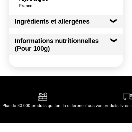
France
Ingrédients et allergènes
Ingrédients :
Informations nutritionnelles
Pomme golden
(Pour 100g)
Conformément aux informations transmises
par le(s) fournisseur(s) de Transgourmet
Kilocalories
58 kcal
Opérations
Kilojoules
241 kj
Matières grasses
0.5 g
dont Acides gras saturés
0.01 g
Plus de 30 000 produits qui font la différence
Tous vos produits livré
Glucides
12.8 g