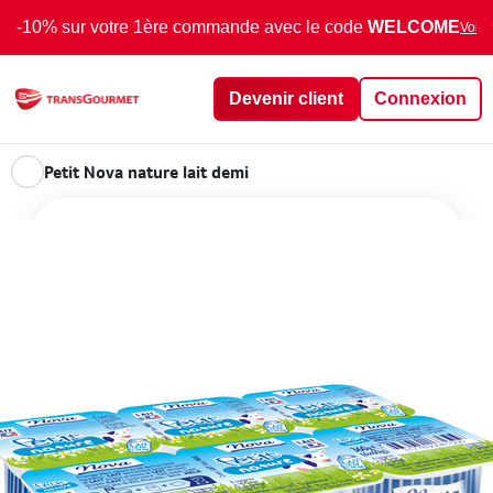
-10% sur votre 1ère commande avec le code
WELCOME
Voir 
Devenir client
Connexion
Petit Nova nature lait demi