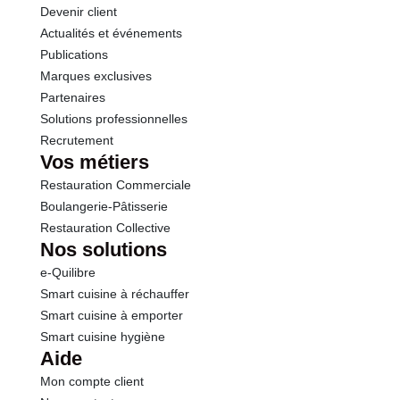
Devenir client
Actualités et événements
Sel
0.15 g
Publications
Marques exclusives
Calcium
199 mg
Partenaires
Solutions professionnelles
Recrutement
Vos métiers
Restauration Commerciale
Boulangerie-Pâtisserie
Restauration Collective
Nos solutions
e-Quilibre
Smart cuisine à réchauffer
Smart cuisine à emporter
Smart cuisine hygiène
Aide
Mon compte client