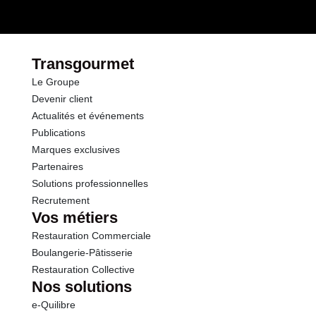
dont Sucres
3.2 g
Fibres
1.4 g
Transgourmet
Le Groupe
Protéines
1.4 g
Devenir client
Actualités et événements
Sel
0.75 g
Publications
Marques exclusives
Partenaires
Solutions professionnelles
Recrutement
Vos métiers
Restauration Commerciale
Boulangerie-Pâtisserie
Restauration Collective
Nos solutions
e-Quilibre