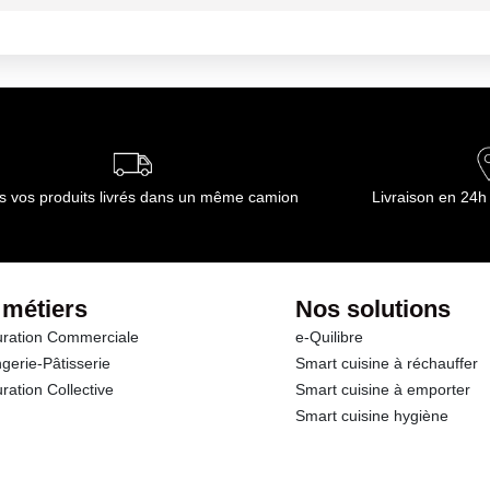
 réfrigérateur entre 0°C et + 4°C
 réfrigérateur entre 0°C et + 4°C
ournisseur(s) de Transgourmet Opérations
s vos produits livrés dans un même camion
Livraison en 24h
 métiers
Nos solutions
ration Commerciale
e-Quilibre
gerie-Pâtisserie
Smart cuisine à réchauffer
ration Collective
Smart cuisine à emporter
Smart cuisine hygiène