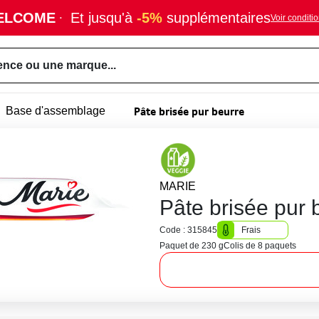
ELCOME
·
Et jusqu'à
-5%
supplémentaires
Voir conditi
ence ou une marque...
Pâte brisée pur beurre
Base d'assemblage
MARIE
Pâte brisée pur 
Code : 315845
Frais
Paquet de 230 g
Colis de 8 paquets