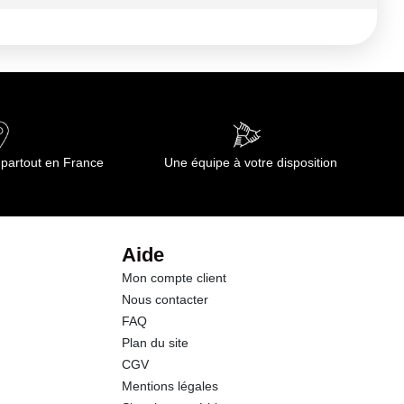
1519 kj
19.0 g
13.00 g
42.0 g
 partout en France
Une équipe à votre disposition
2.8 g
1.7 g
Aide
Mon compte client
6.0 g
Nous contacter
FAQ
1.00 g
Plan du site
CGV
Mentions légales