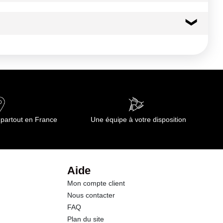
41 kcal
170 kj
0.5 g
0.01 g
 partout en France
Une équipe à votre disposition
8.3 g
7.9 g
Aide
Mon compte client
0.5 g
Nous contacter
FAQ
0.7 g
Plan du site