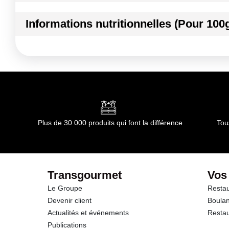
Ingrédients :
Informations nutritionnelles (Pour 100
PASTEQUE S/PEPIN
Conformément aux informations transmises par le(s) f
Kilocalories
Kilojoules
Matières grasses
dont Acides gras saturés
Plus de 30 000 produits qui font la différence
Tou
Glucides
dont Sucres
Transgourmet
Vos
Le Groupe
Restau
Fibres
Devenir client
Boulan
Actualités et événements
Restau
Protéines
Publications