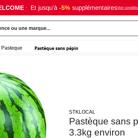
ELCOME
·
Et jusqu'à
-5%
supplémentaires
Voir conditi
ence ou une marque...
Pastèque sans pépin
Pasteque
STKLOCAL
Pastèque sans pé
3.3kg environ