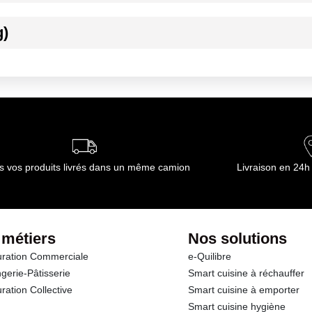
g)
ournisseur(s) de Transgourmet Opérations
s vos produits livrés dans un même camion
Livraison en 24h
 métiers
Nos solutions
ration Commerciale
e-Quilibre
gerie-Pâtisserie
Smart cuisine à réchauffer
ration Collective
Smart cuisine à emporter
Smart cuisine hygiène