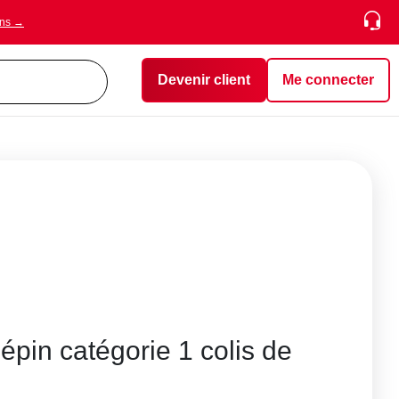
ons →
Devenir client
Me connecter
pin catégorie 1 colis de