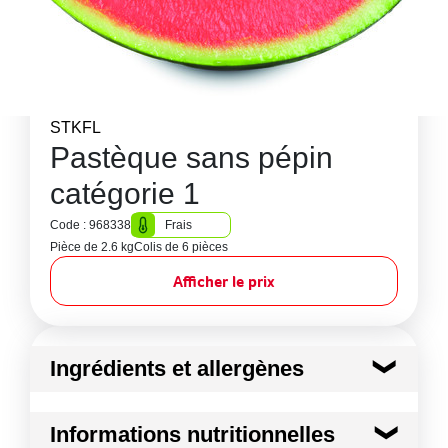
STKFL
Pastèque sans pépin
catégorie 1
Code : 968338
Frais
Pièce de 2.6 kg
Colis de 6 pièces
Afficher le prix
Ingrédients et allergènes
Ingrédients :
Informations nutritionnelles
Pastèque